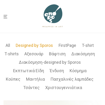
All
Designed by Sporos
FirstPage
T-shirt
T-shirts
Αξεσουάρ
Βάφτιση
Διακόσμηση
Διακόσμηση-designed by Sporos
Εκπτωτικά Είδη
Ένδυση
Κόσμημα
Κούπες
Μαντήλια
Πασχαλινές λαμπάδες
Τσάντες
Χριστουγεννιάτικα