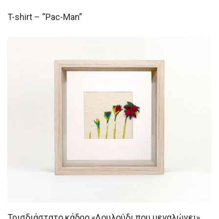
T-shirt – “Pac-Man”
Τρισδιάστατο κάδρο «Λουλούδι που μεγαλώνει»